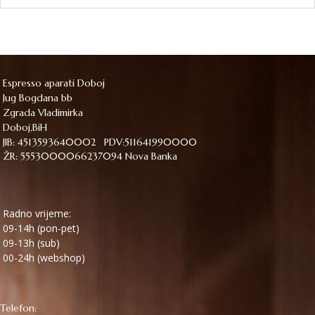
Espresso aparati Doboj
Jug Bogdana bb
Zgrada Vladimirka
Doboj,BiH
JIB: 4513593640002 PDV:511641990000
ŽR: 5553000066237094 Nova Banka
Radno vrijeme:
09-14h (pon-pet)
09-13h (sub)
00-24h (webshop)
Telefon: