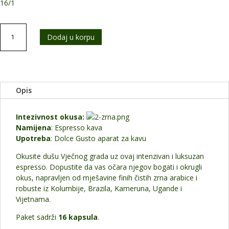
KM 12,90.
16/1
AKCIJA
Dodaj u korpu
Dolce
Gusto
Roma
količina
Opis
Intezivnost okusa:
Namijena
: Espresso kava
Upotreba
: Dolce Gusto aparat za kavu
Okusite dušu Vječnog grada uz ovaj intenzivan i luksuzan
espresso. Dopustite da vas očara njegov bogati i okrugli
okus, napravljen od mješavine finih čistih zrna arabice i
robuste iz Kolumbije, Brazila, Kameruna, Ugande i
Vijetnama.
Paket sadrži
16 kapsula
.