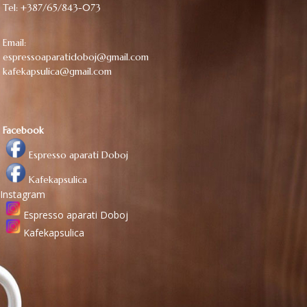
Tel: +387/65/843-073
Email:
espressoaparatidoboj@gmail.com
kafekapsulica@gmail.com
Facebook
Espresso aparati Doboj
Kafekapsulica
Instagram
Espresso aparati Doboj
Kafekapsulica