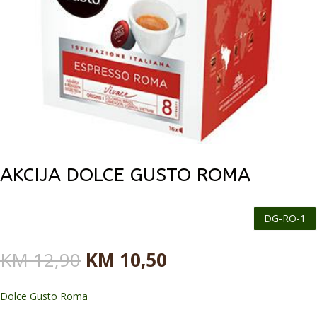
AKCIJA DOLCE GUSTO ROMA
DG-RO-1
Originalna
Trenutna
KM
12,90
KM
10,50
cena
cena
je
je:
Dolce Gusto Roma
bila:
KM 10,50.