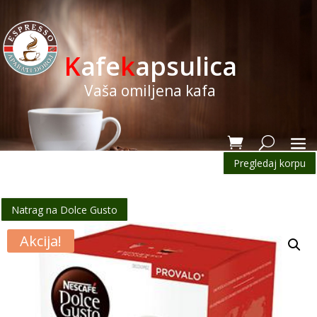
K
afe
k
apsulica
Vaša omiljena kafa
Pregledaj korpu
Natrag na Dolce Gusto
Akcija!