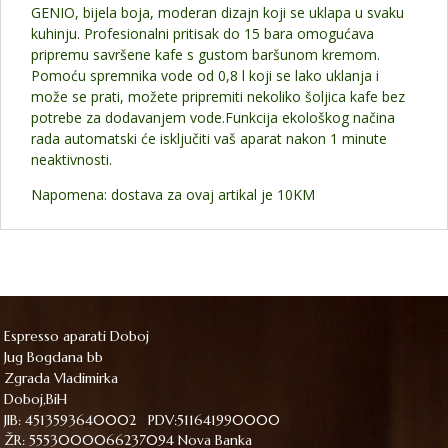
GENIO, bijela boja, moderan dizajn koji se uklapa u svaku
kuhinju. Profesionalni pritisak do 15 bara omogućava
pripremu savršene kafe s gustom baršunom kremom.
Pomoću spremnika vode od 0,8 l koji se lako uklanja i
može se prati, možete pripremiti nekoliko šoljica kafe bez
potrebe za dodavanjem vode.Funkcija ekološkog načina
rada automatski će isključiti vaš aparat nakon 1 minute
neaktivnosti.
Napomena: dostava za ovaj artikal je 10KM
Espresso aparati Doboj
Jug Bogdana bb
Zgrada Vladimirka
Doboj,BiH
JIB: 4513593640002 PDV:511641990000
ŽR: 5553000066237094 Nova Banka