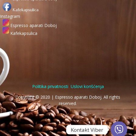
Kafekapsulica
Instagram
Espresso aparati Doboj
Kafekapsulica
Politika privatnosti
Uslovi korišćenja
Copyright © 2020 | Espresso aparati Doboj. All rights
reserved.
Kontakt Viber