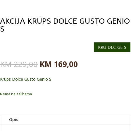
AKCIJA KRUPS DOLCE GUSTO GENIO
S
KRU-DLC-GE-S
Originalna
Trenutna
KM
229,00
KM
169,00
cena
cena
je
je:
Krups Dolce Gusto Genio S
bila:
KM 169,00.
KM 229,00.
Nema na zalihama
Opis