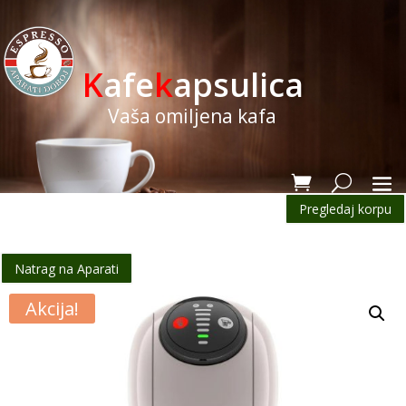
K
afe
k
apsulica
Vaša omiljena kafa
Pregledaj korpu
Natrag na Aparati
Akcija!