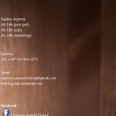
Radno vrijeme:
09-14h (pon-pet)
09-13h (sub)
00-24h (webshop)
Telefon:
Tel: +387/65/843-073
Email:
espressoaparatidoboj@gmail.com
kafekapsulica@gmail.com
Facebook
Espresso aparati Doboj