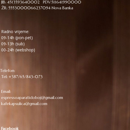
JIB: 4513593640002 PDV:511641990000
ŽR: 5553000066237094 Nova Banka
Radno vrijeme:
09-14h (pon-pet)
09-13h (sub)
00-24h (webshop)
Telefon:
Tel: +387/65/843-073
Email:
espressoaparatidoboj@gmail.com
kafekapsulica@gmail.com
Facebook