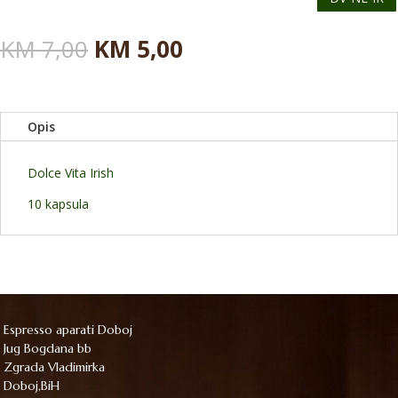
Originalna
Trenutna
KM
7,00
KM
5,00
cena
cena
je
je:
bila:
KM 5,00.
KM 7,00.
Opis
Dolce Vita Irish
10 kapsula
Espresso aparati Doboj
Jug Bogdana bb
Zgrada Vladimirka
Doboj,BiH