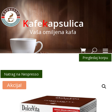
K
afe
k
apsulica
Vaša omiljena kafa
Pregledaj korpu
Natrag na Nespresso
Akcija!