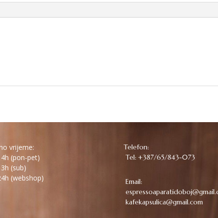
o vrijeme:
Telefon:
4h (pon-pet)
Tel: +387/65/843-073
3h (sub)
4h (webshop)
Email:
espressoaparatidoboj@gmail
kafekapsulica@gmail.com