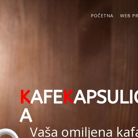
POČETNA
WEB P
K
AFE
K
APSULI
A
Vaša omiljena kaf