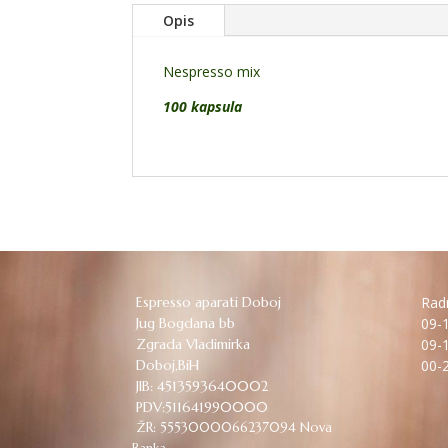
Opis
Nespresso mix
100 kapsula
Espresso aparati Doboj
Radn
Jug Bogdana bb
09-1
Zgrada Vladimirka
09-1
Doboj,BiH
00-2
JIB: 4513593640002
PDV:511641990000
ŽR: 5553000066237094 Nova