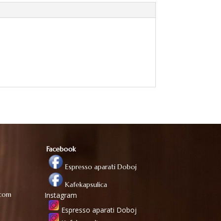
Facebook
Espresso aparati Doboj
Kafekapsulica
.com
Instagram
Espresso aparati Doboj