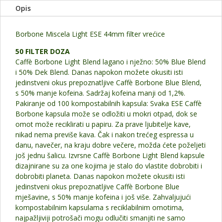
Opis
komada
količina
Borbone Miscela Light ESE 44mm filter vrećice
50 FILTER DOZA
Caffè Borbone Light Blend lagano i nježno: 50% Blue Blend
i 50% Dek Blend. Danas napokon možete okusiti isti
jedinstveni okus prepoznatljive Caffè Borbone Blue Blend,
s 50% manje kofeina. Sadržaj kofeina manji od 1,2%.
Pakiranje od 100 kompostabilnih kapsula: Svaka ESE Caffè
Borbone kapsula može se odložiti u mokri otpad, dok se
omot može reciklirati u papiru. Za prave ljubitelje kave,
nikad nema previše kava. Čak i nakon trećeg espressa u
danu, navečer, na kraju dobre večere, možda ćete poželjeti
još jednu šalicu. Izvrsne Caffè Borbone Light Blend kapsule
dizajnirane su za one kojima je stalo do vlastite dobrobiti i
dobrobiti planeta. Danas napokon možete okusiti isti
jedinstveni okus prepoznatljive Caffè Borbone Blue
mješavine, s 50% manje kofeina i još više. Zahvaljujući
kompostabilnim kapsulama s reciklabilnim omotima,
najpažljiviji potrošači mogu odlučiti smanjiti ne samo