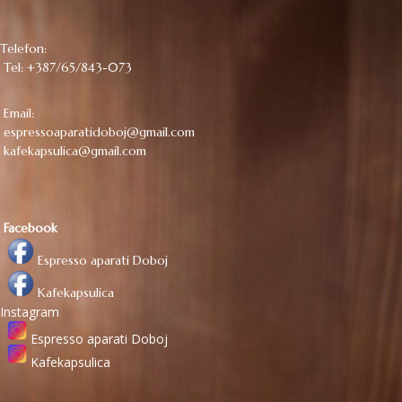
Telefon:
Tel: +387/65/843-073
Email:
espressoaparatidoboj@gmail.com
kafekapsulica@gmail.com
Facebook
Espresso aparati Doboj
Kafekapsulica
Instagram
Espresso aparati Doboj
Kafekapsulica