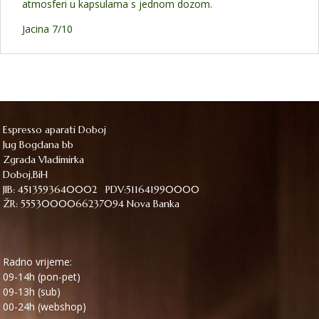
atmosferi u kapsulama s jednom dozom.
Jacina 7/10
Espresso aparati Doboj
Jug Bogdana bb
Zgrada Vladimirka
Doboj,BiH
JIB: 4513593640002 PDV:511641990000
ŽR: 5553000066237094 Nova Banka
Radno vrijeme:
09-14h (pon-pet)
09-13h (sub)
00-24h (webshop)