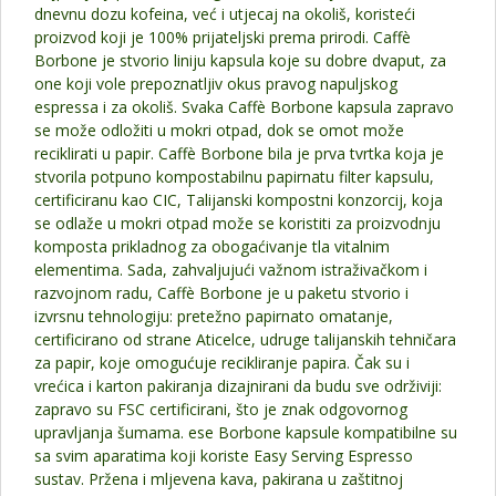
dnevnu dozu kofeina, već i utjecaj na okoliš, koristeći
proizvod koji je 100% prijateljski prema prirodi. Caffè
Borbone je stvorio liniju kapsula koje su dobre dvaput, za
one koji vole prepoznatljiv okus pravog napuljskog
espressa i za okoliš. Svaka Caffè Borbone kapsula zapravo
se može odložiti u mokri otpad, dok se omot može
reciklirati u papir. Caffè Borbone bila je prva tvrtka koja je
stvorila potpuno kompostabilnu papirnatu filter kapsulu,
certificiranu kao CIC, Talijanski kompostni konzorcij, koja
se odlaže u mokri otpad može se koristiti za proizvodnju
komposta prikladnog za obogaćivanje tla vitalnim
elementima. Sada, zahvaljujući važnom istraživačkom i
razvojnom radu, Caffè Borbone je u paketu stvorio i
izvrsnu tehnologiju: pretežno papirnato omatanje,
certificirano od strane Aticelce, udruge talijanskih tehničara
za papir, koje omogućuje recikliranje papira. Čak su i
vrećica i karton pakiranja dizajnirani da budu sve održiviji:
zapravo su FSC certificirani, što je znak odgovornog
upravljanja šumama. ese Borbone kapsule kompatibilne su
sa svim aparatima koji koriste Easy Serving Espresso
sustav. Pržena i mljevena kava, pakirana u zaštitnoj