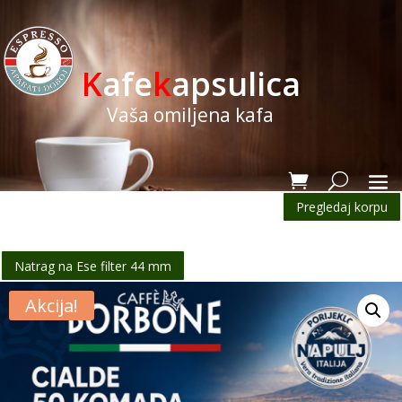
K
afe
k
apsulica
Vaša omiljena kafa
Pregledaj korpu
Natrag na Ese filter 44 mm
Akcija!