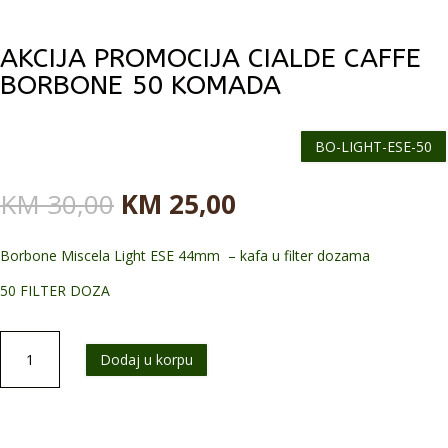
AKCIJA PROMOCIJA CIALDE CAFFE
BORBONE 50 KOMADA
BO-LIGHT-ESE-50
Originalna
Trenutna
KM
30,00
KM
25,00
cena
cena
je
je:
Borbone Miscela Light ESE 44mm – kafa u filter dozama
bila:
KM 25,00.
KM 30,00.
50 FILTER DOZA
AKCIJA
Dodaj u korpu
PROMOCIJA
Cialde
Caffe
Borbone
50