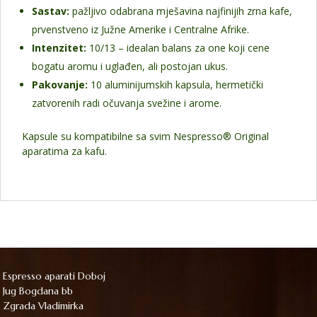
Sastav:
pažljivo odabrana mješavina najfinijih zrna kafe,
prvenstveno iz Južne Amerike i Centralne Afrike.
Intenzitet:
10/13 – idealan balans za one koji cene
bogatu aromu i uglađen, ali postojan ukus.
Pakovanje:
10 aluminijumskih kapsula, hermetički
zatvorenih radi očuvanja svežine i arome.
Kapsule su kompatibilne sa svim Nespresso® Original
aparatima za kafu.
Espresso aparati Doboj
Jug Bogdana bb
Zgrada Vladimirka