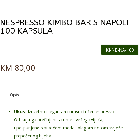
NESPRESSO KIMBO BARIS NAPOLI
100 KAPSULA
KI-NE-NA-100
KM
80,00
Opis
Ukus:
Izuzetno elegantan i uravnotežen espresso.
Odlikuju ga prefinjene arome svežeg cvijeća,
upotpunjene slatkoćom meda i blagom notom sviježe
prepečenog hljeba.