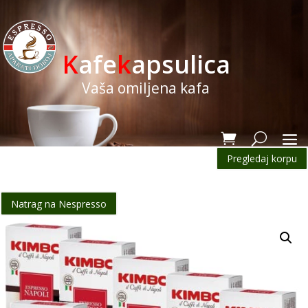
K
afe
k
apsulica
Vaša omiljena kafa
Pregledaj korpu
Natrag na Nespresso