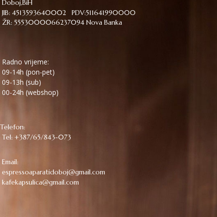
Doboj,BiH
JIB: 4513593640002 PDV:511641990000
ŽR: 5553000066237094 Nova Banka
Radno vrijeme:
09-14h (pon-pet)
09-13h (sub)
00-24h (webshop)
Telefon:
Tel: +387/65/843-073
Email:
espressoaparatidoboj@gmail.com
kafekapsulica@gmail.com