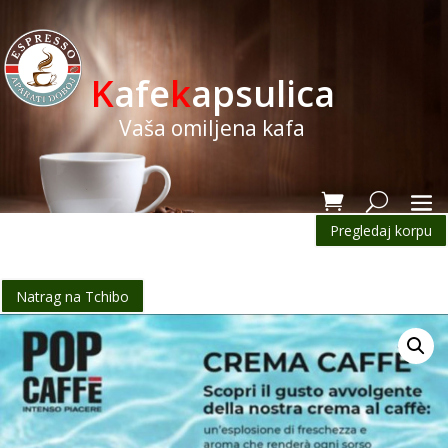
K
afe
k
apsulica
Vaša omiljena kafa
Pregledaj korpu
Natrag na Tchibo