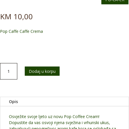
KM
10,00
Pop Caffe Caffe Crema
Pop
Dodaj u korpu
Caffe
Caffe
Crema
LEDENO
OSVJEZENJE
Opis
količina
Osvježite svoje ljeto uz novu Pop Coffee Cream!
Dopustite da vas osvoji njena svježina i vrhunski ukus,
zahvaljujući nepogrešivoj aromi kafe koja se oslobađa sa