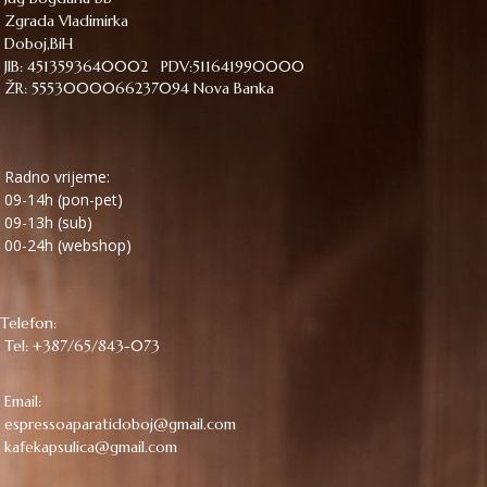
Zgrada Vladimirka
Doboj,BiH
JIB: 4513593640002 PDV:511641990000
ŽR: 5553000066237094 Nova Banka
Radno vrijeme:
09-14h (pon-pet)
09-13h (sub)
00-24h (webshop)
Telefon:
Tel: +387/65/843-073
Email:
espressoaparatidoboj@gmail.com
kafekapsulica@gmail.com