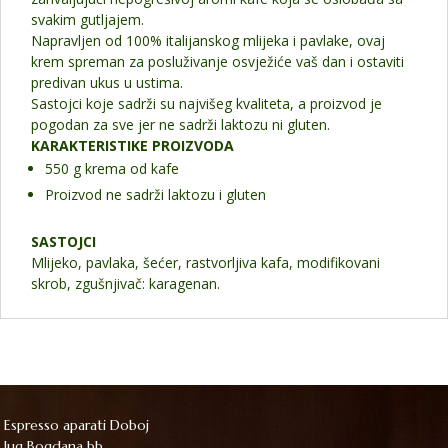
svakim gutljajem.
Napravljen od 100% italijanskog mlijeka i pavlake, ovaj
krem spreman za posluživanje osvježiće vaš dan i ostaviti
predivan ukus u ustima.
Sastojci koje sadrži su najvišeg kvaliteta, a proizvod je
pogodan za sve jer ne sadrži laktozu ni gluten.
KARAKTERISTIKE PROIZVODA
550 g krema od kafe
Proizvod ne sadrži laktozu i gluten
SASTOJCI
Mlijeko, pavlaka, šećer, rastvorljiva kafa, modifikovani
skrob, zgušnjivač: karagenan.
Espresso aparati Doboj
Jug Bogdana bb