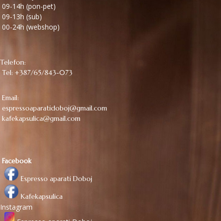
09-14h (pon-pet)
09-13h (sub)
00-24h (webshop)
Telefon:
Tel: +387/65/843-073
Email:
espressoaparatidoboj@gmail.com
kafekapsulica@gmail.com
Facebook
Espresso aparati Doboj
Kafekapsulica
Instagram