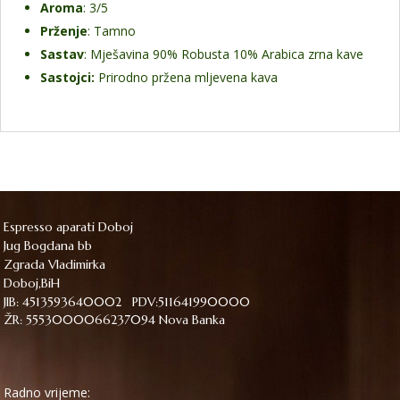
Aroma
: 3/5
Prženje
: Tamno
Sastav
: Mješavina 90% Robusta 10% Arabica zrna kave
Sastojci:
Prirodno pržena mljevena kava
Espresso aparati Doboj
Jug Bogdana bb
Zgrada Vladimirka
Doboj,BiH
JIB: 4513593640002 PDV:511641990000
ŽR: 5553000066237094 Nova Banka
Radno vrijeme: