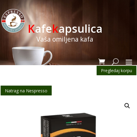
K
afe
k
apsulica
Vaša omiljena kafa
Pregledaj korpu
Natrag na Nespresso