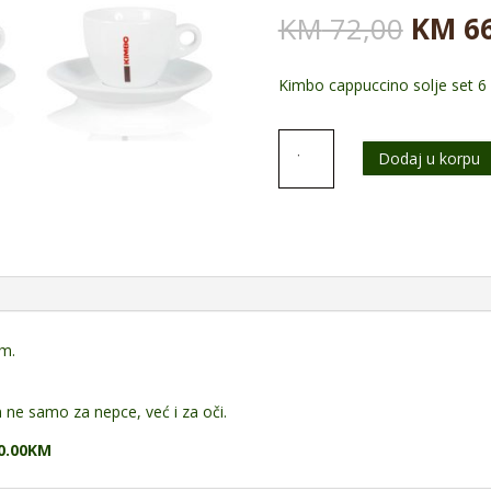
Origi
KM
72,00
KM
66
cena
je
Kimbo cappuccino solje set 6
bila:
KM 72
AKCIJA
Dodaj u korpu
Caffe
Kimbo
cappuccino
solje
set
6
komada
količina
om.
m ne samo za nepce, već i za oči.
10.00KM