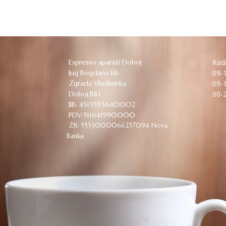
Espresso aparati Doboj
Radn
Jug Bogdana bb
09-1
Zgrada Vladimirka
09-1
Doboj,BiH
00-2
JIB: 4513593640002
PDV:511641990000
ŽR: 5553000066237094 Nova
Banka