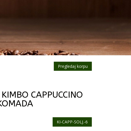
Pregledaj korpu
E KIMBO CAPPUCCINO
 KOMADA
KI-CAPP-SOLJ.-6