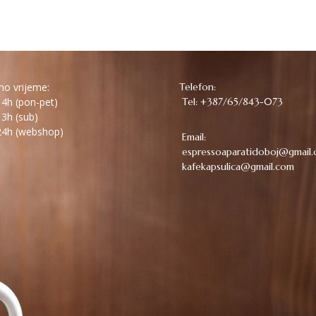
o vrijeme:
Telefon:
4h (pon-pet)
Tel: +387/65/843-073
3h (sub)
4h (webshop)
Email:
espressoaparatidoboj@gmail
kafekapsulica@gmail.com