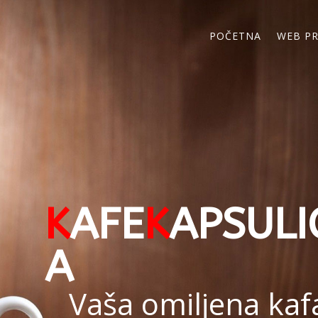
POČETNA
WEB P
K
AFE
K
APSULI
A
Vaša omiljena kaf