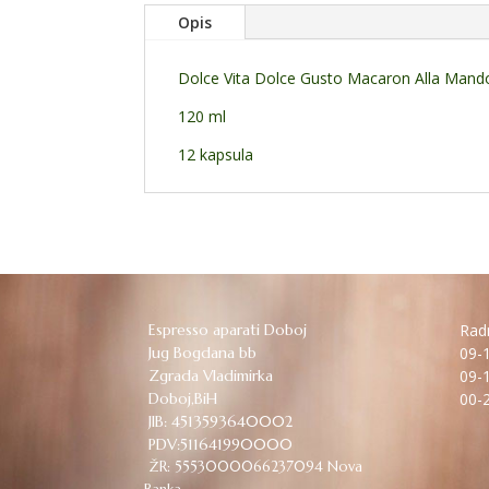
Opis
Dolce Vita Dolce Gusto Macaron Alla Mand
120 ml
12 kapsula
Espresso aparati Doboj
Radn
Jug Bogdana bb
09-1
Zgrada Vladimirka
09-1
Doboj,BiH
00-2
JIB: 4513593640002
PDV:511641990000
ŽR: 5553000066237094 Nova