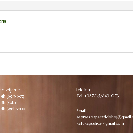
orla
o vrijeme:
Telefon:
4h (pon-pet)
Tel: +387/65/843-073
3h (sub)
4h (webshop)
Email:
espressoaparatidoboj@gmail
kafekapsulica@gmail.com