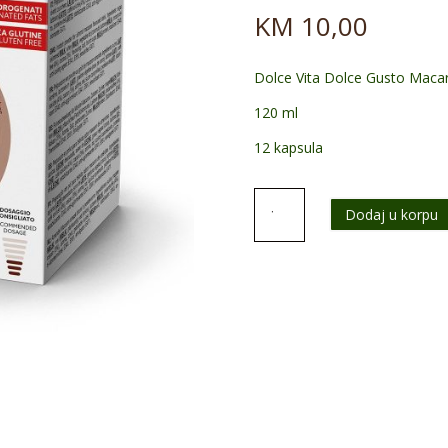
KM
10,00
Dolce Vita Dolce Gusto Maca
120 ml
12 kapsula
AKCIJA
Dodaj u korpu
Dolce
Vita
Dolce
Gusto
Macaron
Alla
Mandorla
količina