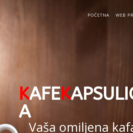
POČETNA
WEB P
K
AFE
K
APSULI
A
Vaša omiljena kaf