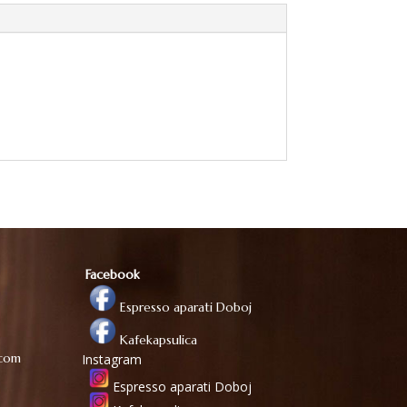
Facebook
Espresso aparati Doboj
Kafekapsulica
.com
Instagram
Espresso aparati Doboj