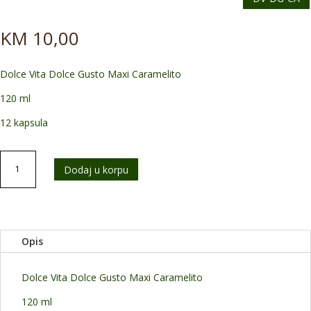
KM
10,00
Dolce Vita Dolce Gusto Maxi Caramelito
120 ml
12 kapsula
AKCIJA
Dodaj u korpu
Dolce
Vita
Dolce
Gusto
Maxi
Opis
Caramelito
količina
Dolce Vita Dolce Gusto Maxi Caramelito
120 ml