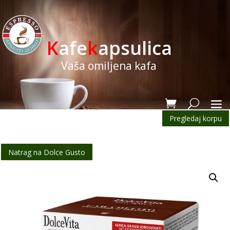
K
afe
k
apsulica
Vaša omiljena kafa
Pregledaj korpu
Natrag na Dolce Gusto