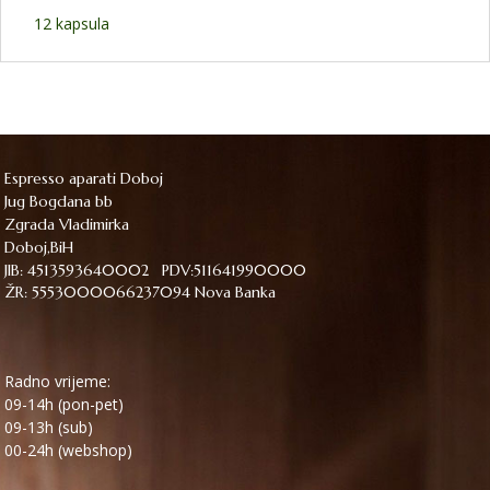
12 kapsula
Espresso aparati Doboj
Jug Bogdana bb
Zgrada Vladimirka
Doboj,BiH
JIB: 4513593640002 PDV:511641990000
ŽR: 5553000066237094 Nova Banka
Radno vrijeme:
09-14h (pon-pet)
09-13h (sub)
00-24h (webshop)