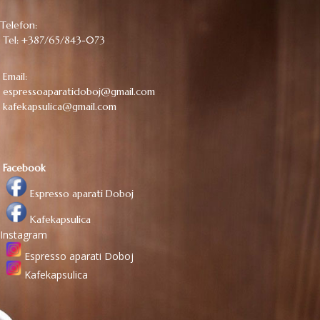
Telefon:
Tel: +387/65/843-073
Email:
espressoaparatidoboj@gmail.com
kafekapsulica@gmail.com
Facebook
Espresso aparati Doboj
Kafekapsulica
Instagram
Espresso aparati Doboj
Kafekapsulica