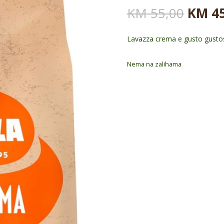
Origi
KM
55,00
KM
45
cena
je
Lavazza crema e gusto gusto
bila:
KM 55
Nema na zalihama