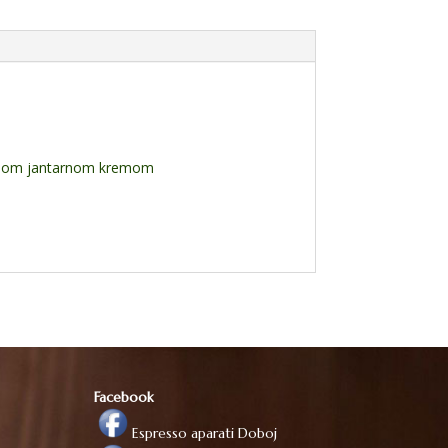
rajnom jantarnom kremom
Facebook
Espresso aparati Doboj