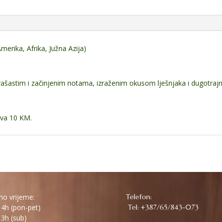
erika, Afrika, Južna Azija)
 orašastim i začinjenim notama, izraženim okusom lješnjaka i dugot
ava 10 KM.
o vrijeme:
Telefon:
4h (pon-pet)
Tel: +387/65/843-073
3h (sub)