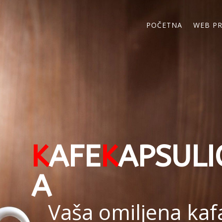
POČETNA
WEB P
K
AFE
K
APSULI
A
Vaša omiljena kaf