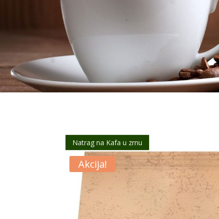
Natrag na Kafa u zrnu
Akcija!