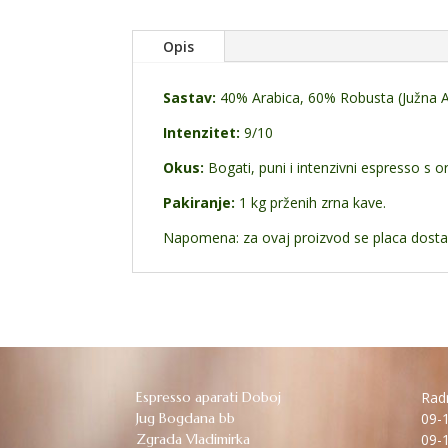
Opis
Sastav:
40% Arabica, 60% Robusta (Južna Am
Intenzitet:
9/10
Okus:
Bogati, puni i intenzivni espresso s
Pakiranje:
1 kg prženih zrna kave.
Napomena: za ovaj proizvod se placa dost
Espresso aparati Doboj
Radn
Jug Bogdana bb
09-1
Zgrada Vladimirka
09-1