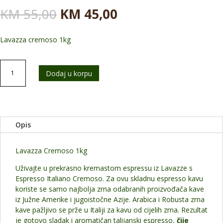
Originalna
Trenutna
KM
55,00
KM
45,00
cena
cena
je
je:
Lavazza cremoso 1kg
bila:
KM 45,00.
KM 55,00.
AKCIJA
Dodaj u korpu
Lavazza
Cremoso
1kg
količina
Opis
Lavazza Cremoso 1kg
Uživajte u prekrasno kremastom espressu iz Lavazze s
Espresso Italiano Cremoso. Za ovu skladnu espresso kavu
koriste se samo najbolja zrna odabranih proizvođača kave
iz Južne Amerike i jugoistočne Azije. Arabica i Robusta zrna
kave pažljivo se prže u Italiji za kavu od cijelih zrna. Rezultat
je gotovo sladak i aromatičan talijanski espresso,
čije