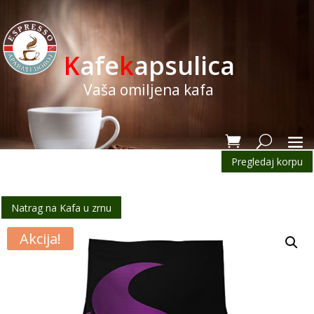
K
afe
k
apsulica
Vaša omiljena kafa
Pregledaj korpu
Natrag na Kafa u zrnu
Akcija!