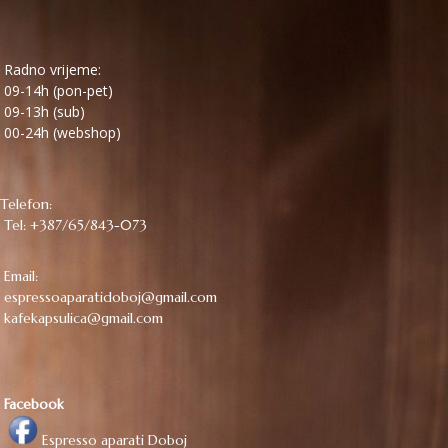
Radno vrijeme:
09-14h (pon-pet)
09-13h (sub)
00-24h (webshop)
Telefon:
Tel: +387/65/843-073
Email:
espressoaparatidoboj@gmail.com
kafekapsulica@gmail.com
Facebook
Espresso aparati Doboj