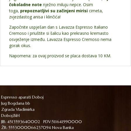
čokoladne note
nježno miluju nepce. Osim
toga,
prepoznatljivi su začinjeni mirisi
cimeta,
zvjezdastog anisa i klinčića!
Započnite uspješan dan s Lavazza Espresso Italiano
Cremoso i priuštite si šalicu kao prekrasno kremasto
osvježenje između. Lavazza Espresso Cremoso nema
gorak okus.
Napomena: za ovaj proizvod se placa dostava 10 KM.
Espresso aparati Doboj
Jug Bogdana bb
Zgrada Vladimirka
Doboj,BiH
JIB: 4513593640002 PDV:511641990000
ŽR: 5553000066237094 Nova Banka