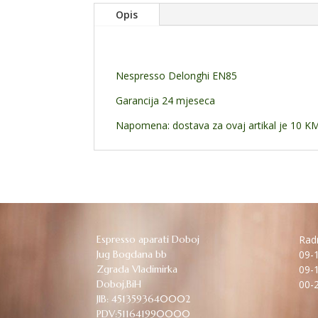
Opis
Nespresso Delonghi EN85
Garancija 24 mjeseca
Napomena: dostava za ovaj artikal je 10 K
Espresso aparati Doboj
Radn
Jug Bogdana bb
09-1
Zgrada Vladimirka
09-1
Doboj,BiH
00-2
JIB: 4513593640002
PDV:511641990000