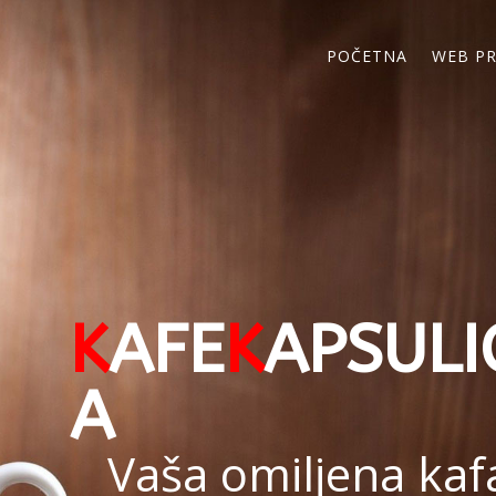
POČETNA
WEB P
K
AFE
K
APSULI
A
Vaša omiljena kaf