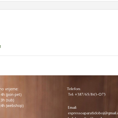
M
o vrijeme:
Telefon:
4h (pon-pet)
Tel: +387/65/843-073
3h (sub)
4h (webshop)
Email:
espressoaparatidoboj@gmail