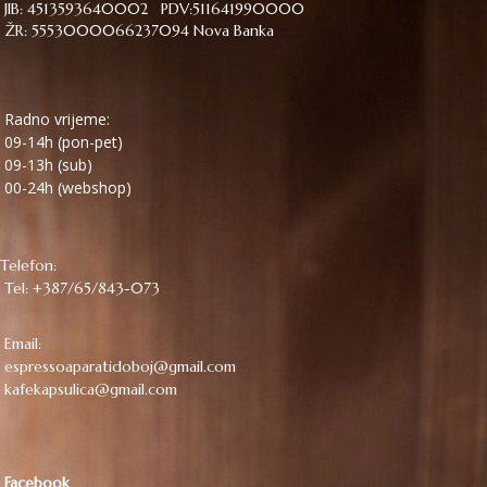
JIB: 4513593640002 PDV:511641990000
ŽR: 5553000066237094 Nova Banka
Radno vrijeme:
09-14h (pon-pet)
09-13h (sub)
00-24h (webshop)
Telefon:
Tel: +387/65/843-073
Email:
espressoaparatidoboj@gmail.com
kafekapsulica@gmail.com
Facebook