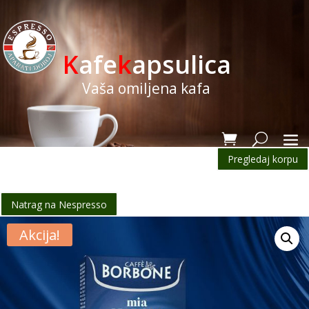
K
afe
k
apsulica
Vaša omiljena kafa
Pregledaj korpu
Natrag na Nespresso
Akcija!