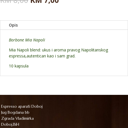
KM
8,00
KM
7,00
cena
cena
je
je:
bila:
KM 7,00.
KM 8,00.
Opis
Borbone Mia Napoli
Mia Napoli blend: ukus i aroma pravog Napolitanskog
espressa,autentican kao i sam grad.
10 kapsula
Espresso aparati Doboj
Jug Bogdana bb
Zgrada Vladimirka
Doboj,BiH