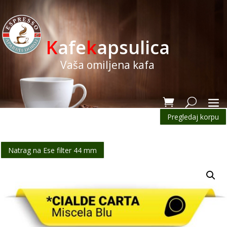
K
afe
k
apsulica
Vaša omiljena kafa
Pregledaj korpu
Natrag na Ese filter 44 mm