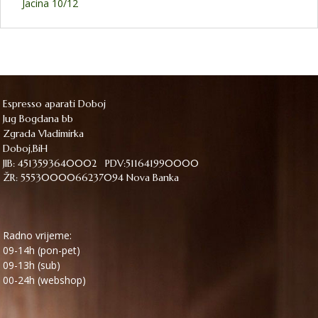
Jacina 10/12
Espresso aparati Doboj
Jug Bogdana bb
Zgrada Vladimirka
Doboj,BiH
JIB: 4513593640002 PDV:511641990000
ŽR: 5553000066237094 Nova Banka
Radno vrijeme:
09-14h (pon-pet)
09-13h (sub)
00-24h (webshop)