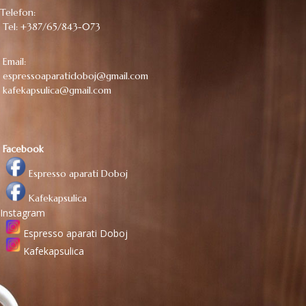
Telefon:
Tel: +387/65/843-073
Email:
espressoaparatidoboj@gmail.com
kafekapsulica@gmail.com
Facebook
Espresso aparati Doboj
Kafekapsulica
Instagram
Espresso aparati Doboj
Kafekapsulica