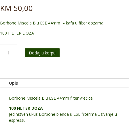
KM
50,00
Borbone Miscela Blu ESE 44mm – kafa u filter dozama
100 FILTER DOZA
Cialde
Dodaj u korpu
Miscela
Blu
100kom.
količina
Opis
Borbone Miscela Blu ESE 44mm filter vrećice
100 FILTER DOZA
Jedinstven ukus Borbone blenda u ESE filterima.Uzivanje u
espressu.