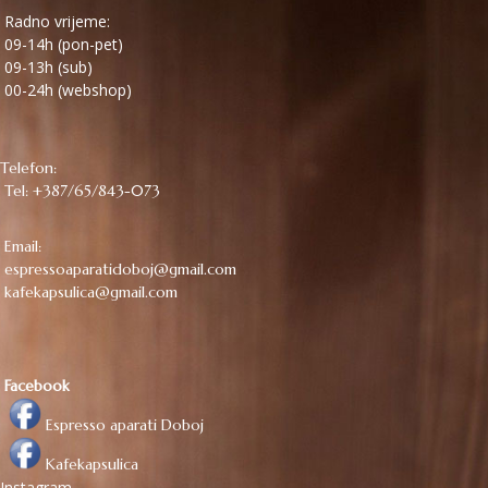
Radno vrijeme:
09-14h (pon-pet)
09-13h (sub)
00-24h (webshop)
Telefon:
Tel: +387/65/843-073
Email:
espressoaparatidoboj@gmail.com
kafekapsulica@gmail.com
Facebook
Espresso aparati Doboj
Kafekapsulica
Instagram