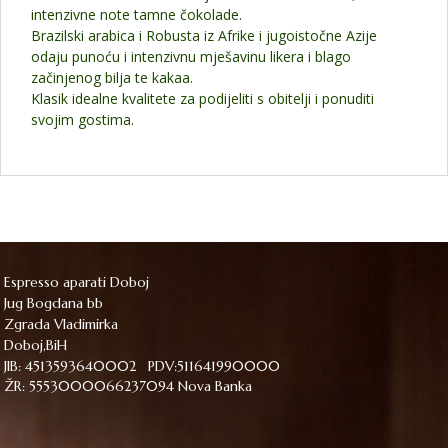
intenzivne note tamne čokolade.
Brazilski arabica i Robusta iz Afrike i jugoistočne Azije
odaju punoću i intenzivnu mješavinu likera i blago
začinjenog bilja te kakaa.
Klasik idealne kvalitete za podijeliti s obitelji i ponuditi
svojim gostima.
Espresso aparati Doboj
Jug Bogdana bb
Zgrada Vladimirka
Doboj,BiH
JIB: 4513593640002 PDV:511641990000
ŽR: 5553000066237094 Nova Banka