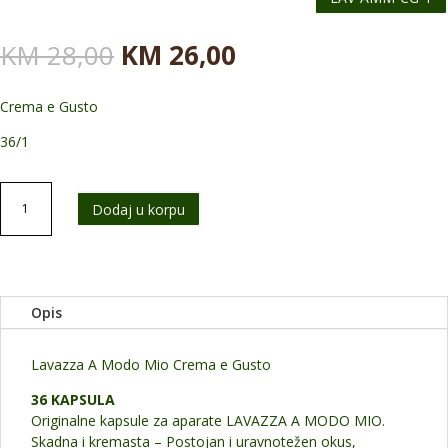
Originalna
Trenutna
KM
28,00
KM
26,00
cena
cena
je
je:
Crema e Gusto
bila:
KM 26,00.
KM 28,00.
36/1
Lavazza
Dodaj u korpu
A
Modo
Mio
Crema
e
Opis
Gusto
Classico
količina
Lavazza A Modo Mio Crema e Gusto
36 KAPSULA
Originalne kapsule za aparate LAVAZZA A MODO MIO.
Skadna i kremasta – Postojan i uravnotežen okus,