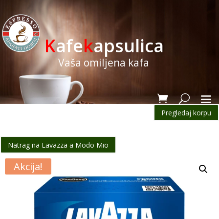
K
afe
k
apsulica
Vaša omiljena kafa
Pregledaj korpu
Natrag na Lavazza a Modo Mio
Akcija!