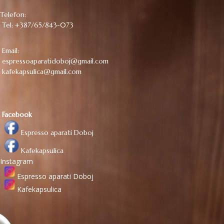
Telefon:
Tel: +387/65/843-073
Email:
espressoaparatidoboj@gmail.com
kafekapsulica@gmail.com
Facebook
Espresso aparati Doboj
Kafekapsulica
Instagram
Espresso aparati Doboj
Kafekapsulica