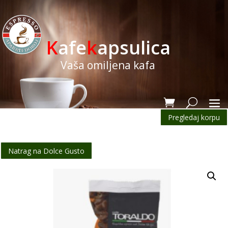
K
afe
k
apsulica
Vaša omiljena kafa
Pregledaj korpu
Natrag na Dolce Gusto