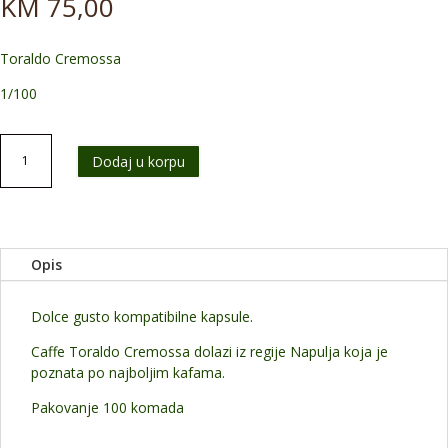
KM
75,00
Toraldo Cremossa
1/100
Dolce
Dodaj u korpu
Gusto
Toraldo
Cremossa
100
kom.
Opis
BESPLATNA
DOSTAVA
količina
Dolce gusto kompatibilne kapsule.
Caffe Toraldo Cremossa dolazi iz regije Napulja koja je
poznata po najboljim kafama.
Pakovanje 100 komada