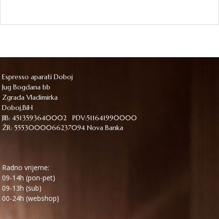
Espresso aparati Doboj
Jug Bogdana bb
Zgrada Vladimirka
Doboj,BiH
JIB: 4513593640002 PDV:511641990000
ŽR: 5553000066237094 Nova Banka
Radno vrijeme:
09-14h (pon-pet)
09-13h (sub)
00-24h (webshop)