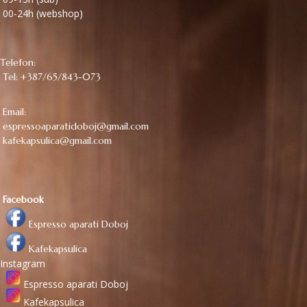
00-24h (webshop)
Telefon:
Tel: +387/65/843-073
Email:
espressoaparatidoboj@gmail.com
kafekapsulica@gmail.com
Facebook
Espresso aparati Doboj
Kafekapsulica
Instagram
Espresso aparati Doboj
Kafekapsulica