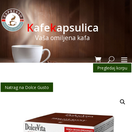
K
afe
k
apsulica
Vaša omiljena kafa
Pregledaj korpu
Natrag na Dolce Gusto