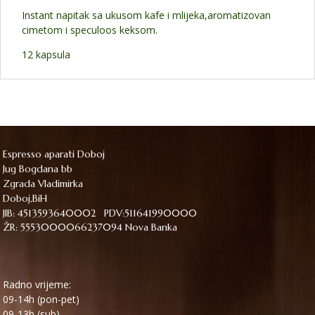
Instant napitak sa ukusom kafe i mlijeka,aromatizovan
cimetom i speculoos keksom.
12 kapsula
Espresso aparati Doboj
Jug Bogdana bb
Zgrada Vladimirka
Doboj,BiH
JIB: 4513593640002 PDV:511641990000
ŽR: 5553000066237094 Nova Banka
Radno vrijeme:
09-14h (pon-pet)
09-13h (sub)