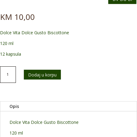
KM
10,00
Dolce Vita Dolce Gusto Biscottone
120 ml
12 kapsula
Dolce
Dodaj u korpu
Vita
Dolce
Gusto
Biscottone
količina
Opis
Dolce Vita Dolce Gusto Biscottone
120 ml