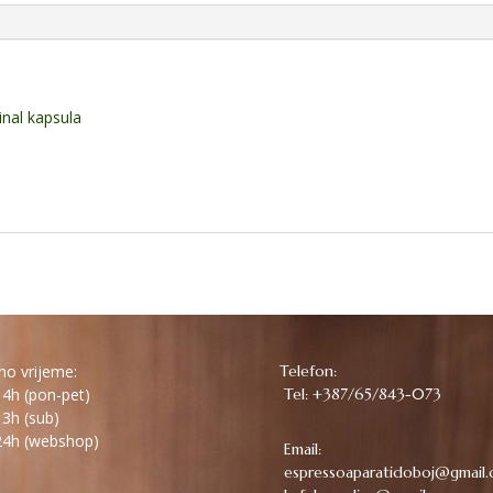
nal kapsula
o vrijeme:
Telefon:
4h (pon-pet)
Tel: +387/65/843-073
3h (sub)
4h (webshop)
Email:
espressoaparatidoboj@gmail