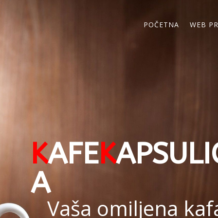
POČETNA
WEB P
K
AFE
K
APSULI
A
Vaša omiljena kaf