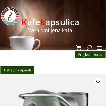
K
afe
k
apsulica
Vaša omiljena kafa
Pregledaj korpu
Natrag na Aparati