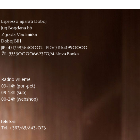
Espresso aparati Doboj
Jug Bogdana bb
Zgrada Vladimirka
Doboj,BiH
JIB: 4513593640002 PDV:511641990000
ŽR: 5553000066237094 Nova Banka
Radno vrijeme:
09-14h (pon-pet)
09-13h (sub)
00-24h (webshop)
Telefon:
Tel: +387/65/843-073