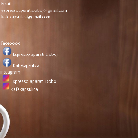
Email:
espressoaparatidoboj@gmail.com
kafekapsulica@gmail.com
Facebook
Espresso aparati Doboj
Kafekapsulica
Instagram
Espresso aparati Doboj
Kafekapsulica