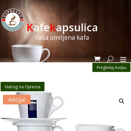
K
afe
k
apsulica
Vaša omiljena kafa
Pregledaj korpu
Natrag na Oprema
Akcija!