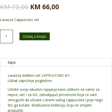
Originalna
Trenutna
KM
72,00
KM
66,00
cena
cena
je
je:
Lavazza Cappuccino set
bila:
KM 66,00.
KM 72,00.
Lavazza
Dodaj u korpu
Cappuccino
set
6
komada
količina
Opis
Lavazza stakleni set CAPPUCCINO 6/1
Užitak započinje pogledom.
Učinite svoje iskustvo ispijanja kave užitkom ne samo za
nepce, već i za oči, zahvaljujući prozirnosti koja će vam
omogućiti da uživate u kremi vašeg cappuccina i prije nego
što ga kušate. Ekskluzivna kolekcija, koju ne smijete
propustiti.