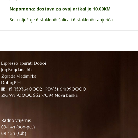
Napomena: dostava za ovaj artkal je 10.00KM
Set uključuje 6 staklenih šalica i 6 staklenih tanjurića
Espresso aparati Doboj
Jug Bogdana bb
Zgrada Vladimirka
Doboj,BiH
JIB: 4513593640002 PDV:511641990000
ŽR: 5553000066237094 Nova Banka
Radno vrijeme:
09-14h (pon-pet)
09-13h (sub)