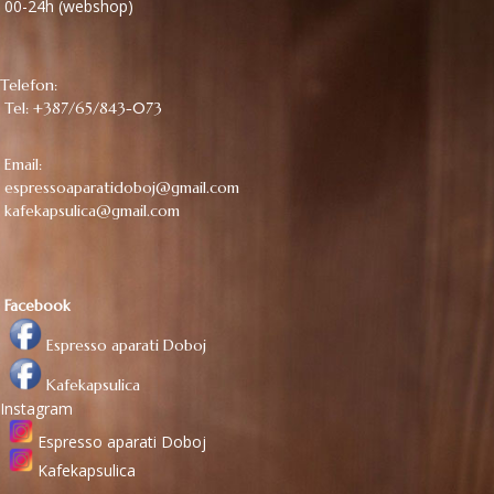
00-24h (webshop)
Telefon:
Tel: +387/65/843-073
Email:
espressoaparatidoboj@gmail.com
kafekapsulica@gmail.com
Facebook
Espresso aparati Doboj
Kafekapsulica
Instagram
Espresso aparati Doboj
Kafekapsulica