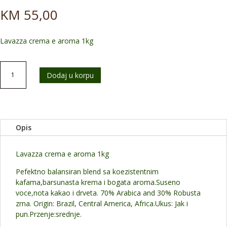
KM
55,00
Lavazza crema e aroma 1kg
Lavazza
Dodaj u korpu
crema
e
aroma
1kg
količina
Opis
Lavazza crema e aroma 1kg
Pefektno balansiran blend sa koezistentnim
kafama,barsunasta krema i bogata aroma.Suseno
voce,nota kakao i drveta. 70% Arabica and 30% Robusta
zrna. Origin: Brazil, Central America, Africa.Ukus: Jak i
pun.Przenje:srednje.