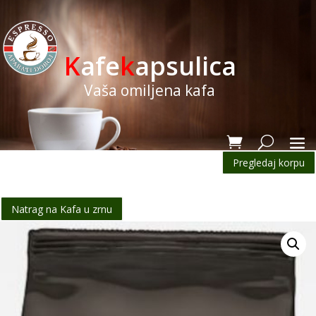
K
afe
k
apsulica
Vaša omiljena kafa
Pregledaj korpu
Natrag na Kafa u zrnu