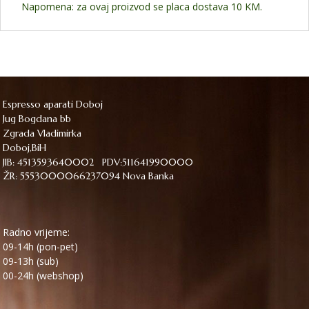
Napomena: za ovaj proizvod se placa dostava 10 KM.
Espresso aparati Doboj
Jug Bogdana bb
Zgrada Vladimirka
Doboj,BiH
JIB: 4513593640002 PDV:511641990000
ŽR: 5553000066237094 Nova Banka
Radno vrijeme:
09-14h (pon-pet)
09-13h (sub)
00-24h (webshop)