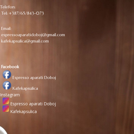
Telefon:
Tel: +387/65/843-073
Email:
espressoaparatidoboj@gmail.com
kafekapsulica@gmail.com
Facebook
Espresso aparati Doboj
Kafekapsulica
Instagram
Espresso aparati Doboj
Kafekapsulica