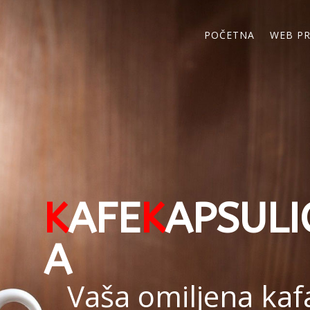
POČETNA
WEB P
K
AFE
K
APSULI
A
Vaša omiljena kaf