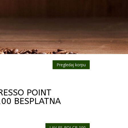
Pregledaj korpu
RESSO POINT
100 BESPLATNA
LAV-ES-POI-CR-100