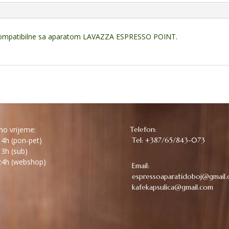
 kompatibilne sa aparatom LAVAZZA ESPRESSO POINT.
o vrijeme:
Telefon:
4h (pon-pet)
Tel: +387/65/843-073
3h (sub)
4h (webshop)
Email:
espressoaparatidoboj@gmail
kafekapsulica@gmail.com