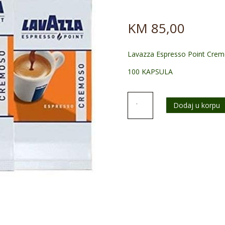
KM
85,00
Lavazza Espresso Point Cre
100 KAPSULA
Lavazza
Dodaj u korpu
Espresso
Point
Cremoso
1/100
BESPLATNA
DOSTAVA
količina