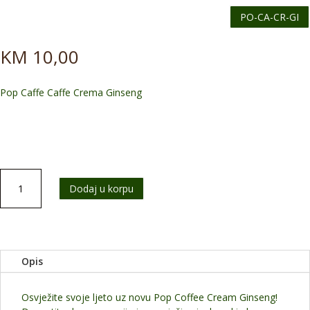
PO-CA-CR-GI
KM
10,00
Pop Caffe Caffe Crema Ginseng
Pop
Dodaj u korpu
Caffe
Caffe
Crema
Ginseng
LEDENO
Opis
OSVJEZENJE
količina
Osvježite svoje ljeto uz novu Pop Coffee Cream Ginseng!