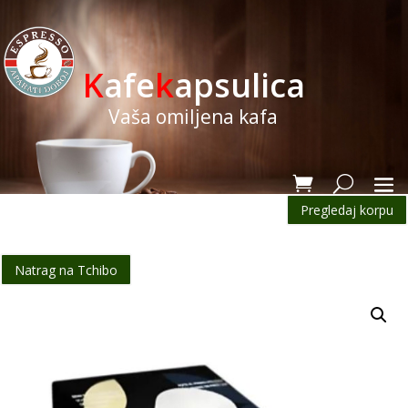
K
afe
k
apsulica
Vaša omiljena kafa
Pregledaj korpu
Natrag na Tchibo