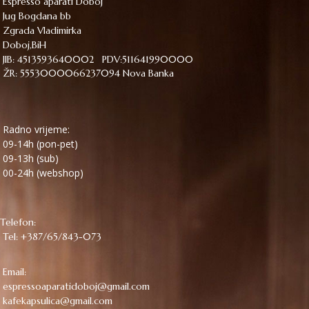
Espresso aparati Doboj
Jug Bogdana bb
Zgrada Vladimirka
Doboj,BiH
JIB: 4513593640002 PDV:511641990000
ŽR: 5553000066237094 Nova Banka
Radno vrijeme:
09-14h (pon-pet)
09-13h (sub)
00-24h (webshop)
Telefon:
Tel: +387/65/843-073
Email:
espressoaparatidoboj@gmail.com
kafekapsulica@gmail.com