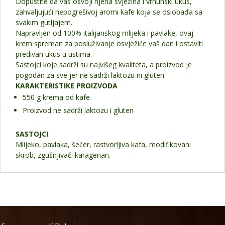
Dopustite da vas osvoji njena svježina i vrhunski ukus,
zahvaljujući nepogrešivoj aromi kafe koja se oslobađa sa
svakim gutljajem.
Napravljen od 100% italijanskog mlijeka i pavlake, ovaj
krem spreman za posluživanje osvježiće vaš dan i ostaviti
predivan ukus u ustima.
Sastojci koje sadrži su najvišeg kvaliteta, a proizvod je
pogodan za sve jer ne sadrži laktozu ni gluten.
KARAKTERISTIKE PROIZVODA
550 g krema od kafe
Proizvod ne sadrži laktozu i gluten
SASTOJCI
Mlijeko, pavlaka, šećer, rastvorljiva kafa, modifikovani
skrob, zgušnjivač: karagenan.