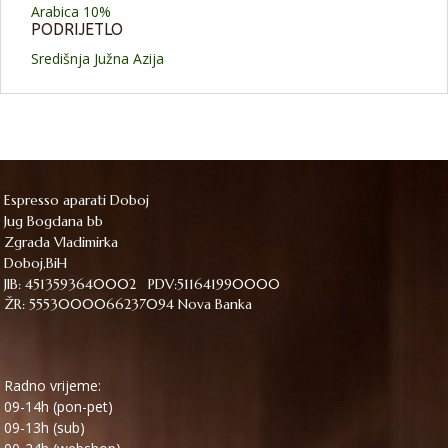
Arabica 10%
PODRIJETLO
Središnja Južna Azija
Espresso aparati Doboj
Jug Bogdana bb
Zgrada Vladimirka
Doboj,BiH
JIB: 4513593640002 PDV:511641990000
ŽR: 5553000066237094 Nova Banka
Radno vrijeme:
09-14h (pon-pet)
09-13h (sub)