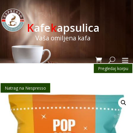
K
afe
k
apsulica
Vaša omiljena kafa
Pregledaj korpu
Natrag na Nespresso