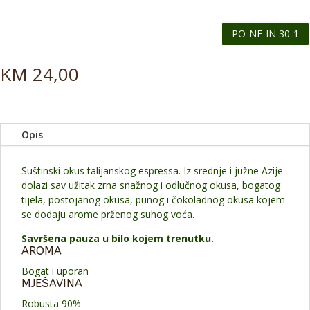
PO-NE-IN 30-1
KM
24,00
Opis
Suštinski okus talijanskog espressa. Iz srednje i južne Azije
dolazi sav užitak zrna snažnog i odlučnog okusa, bogatog
tijela, postojanog okusa, punog i čokoladnog okusa kojem
se dodaju arome prženog suhog voća.
Savršena pauza u bilo kojem trenutku.
AROMA
Bogat i uporan
MJEŠAVINA
Robusta 90%