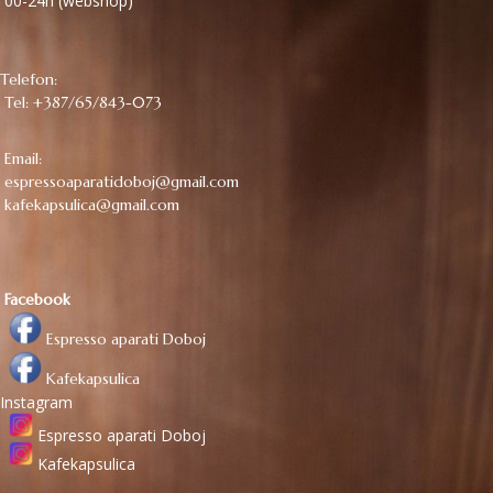
00-24h (webshop)
Telefon:
Tel: +387/65/843-073
Email:
espressoaparatidoboj@gmail.com
kafekapsulica@gmail.com
Facebook
Espresso aparati Doboj
Kafekapsulica
Instagram
Espresso aparati Doboj
Kafekapsulica