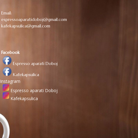
Email:
espressoaparatidoboj@gmail.com
kafekapsulica@gmail.com
Facebook
Espresso aparati Doboj
Kafekapsulica
Instagram
Espresso aparati Doboj
Kafekapsulica