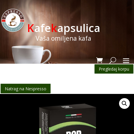
K
afe
k
apsulica
Vaša omiljena kafa
Pregledaj korpu
Natrag na Nespresso