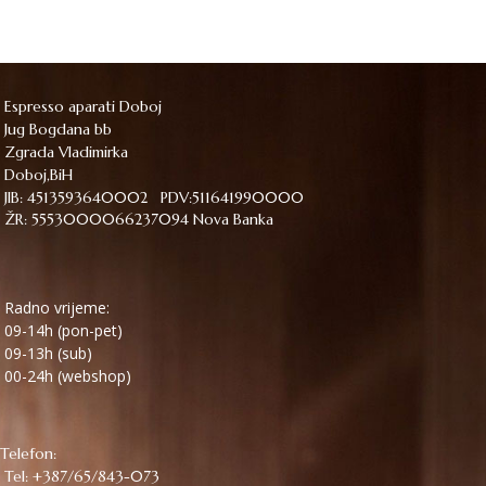
Espresso aparati Doboj
Jug Bogdana bb
Zgrada Vladimirka
Doboj,BiH
JIB: 4513593640002 PDV:511641990000
ŽR: 5553000066237094 Nova Banka
Radno vrijeme:
09-14h (pon-pet)
09-13h (sub)
00-24h (webshop)
Telefon:
Tel: +387/65/843-073