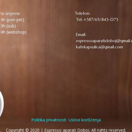
o vrijeme:
Telefon:
4h (pon-pet)
Tel: +387/65/843-073
3h (sub)
4h (webshop)
Email:
espressoaparatidoboj@gmail
kafekapsulica@gmail.com
Politika privatnosti
Uslovi korišćenja
Copyright © 2020 | Espresso aparati Doboj. All rights reserved.