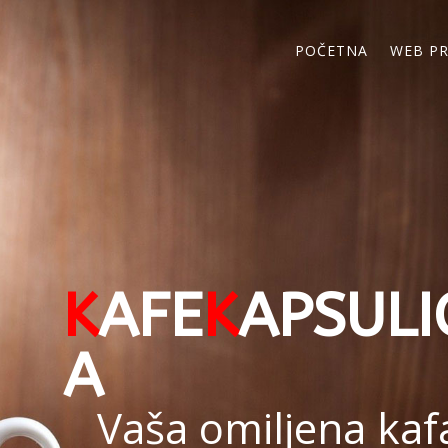
POČETNA
WEB P
K
AFE
K
APSULI
A
Vaša omiljena kaf