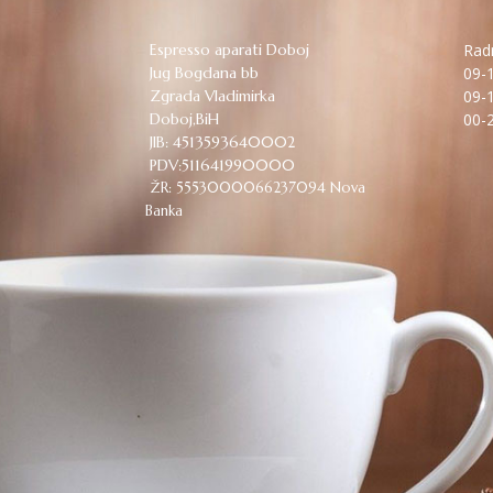
Espresso aparati Doboj
Radn
Jug Bogdana bb
09-1
Zgrada Vladimirka
09-1
Doboj,BiH
00-2
JIB: 4513593640002
PDV:511641990000
ŽR: 5553000066237094 Nova
Banka