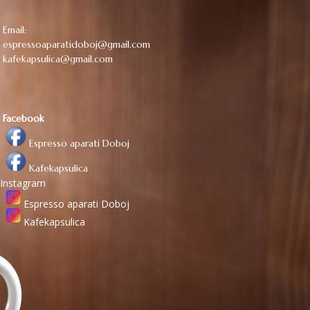
Email:
espressoaparatidoboj@gmail.com
kafekapsulica@gmail.com
Facebook
Espresso aparati Doboj
Kafekapsulica
Instagram
Espresso aparati Doboj
Kafekapsulica