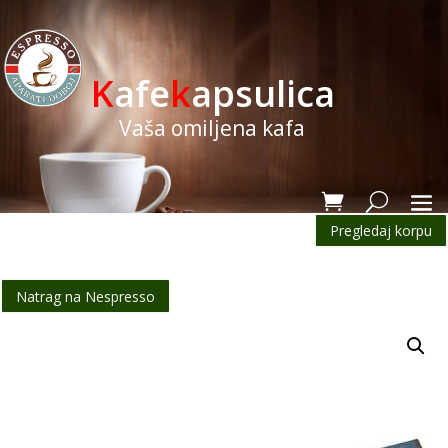
K
afe
k
apsulica
Vaša omiljena kafa
Pregledaj korpu
Natrag na Nespresso