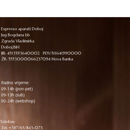
Espresso aparati Doboj
Jug Bogdana bb
Zgrada Vladimirka
Doboj,BiH
JIB: 4513593640002 PDV:511641990000
ŽR: 5553000066237094 Nova Banka
Radno vrijeme:
09-14h (pon-pet)
09-13h (sub)
00-24h (webshop)
Telefon:
Tel: +387/65/843-073