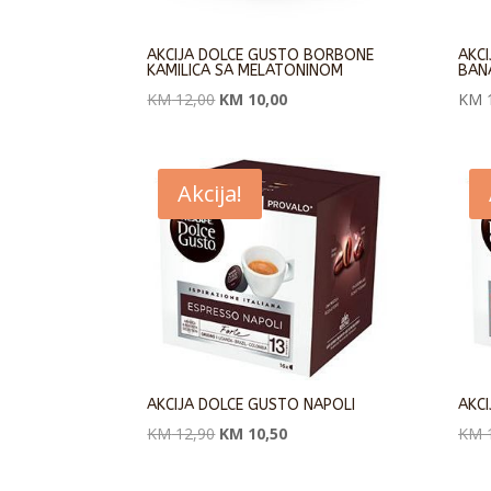
AKCIJA DOLCE GUSTO BORBONE
AKCI
KAMILICA SA MELATONINOM
BAN
Originalna
Trenutna
KM
12,00
KM
10,00
KM
1
cena
cena
je
je:
bila:
KM 10,00.
Akcija!
KM 12,00.
AKCIJA DOLCE GUSTO NAPOLI
AKC
Originalna
Trenutna
KM
12,90
KM
10,50
KM
1
cena
cena
je
je: