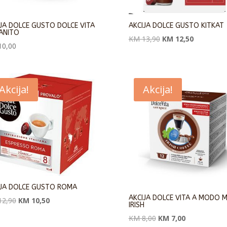
JA DOLCE GUSTO DOLCE VITA
AKCIJA DOLCE GUSTO KITKAT
ANITO
Originalna
Trenutna
KM
13,90
KM
12,50
0,00
cena
cena
je
je:
bila:
KM 12,50.
KM 13,90.
Akcija!
Akcija!
IJA DOLCE GUSTO ROMA
AKCIJA DOLCE VITA A MODO M
Originalna
Trenutna
2,90
KM
10,50
IRISH
cena
cena
Originalna
Trenutna
KM
8,00
KM
7,00
je
je: