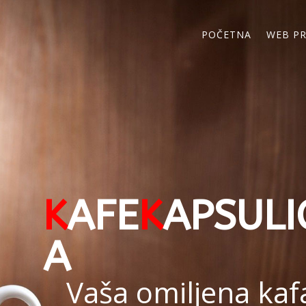
POČETNA
WEB P
K
AFE
K
APSULI
A
Vaša omiljena kaf