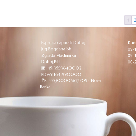
bila:
KM 10,50.
KM 12,90.
1
Espresso aparati Doboj
Radn
Jug Bogdana bb
09-1
Zgrada Vladimirka
09-1
Doboj,BiH
00-2
JIB: 4513593640002
PDV:511641990000
ŽR: 5553000066237094 Nova
Banka