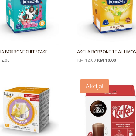
IJA BORBONE CHEESCAKE
AKCIJA BORBONE TE AL LIMO
Originalna
Trenutna
2,00
KM
12,00
KM
10,00
cena
cena
je
je:
bila:
KM 10,00.
Akcija!
KM 12,00.